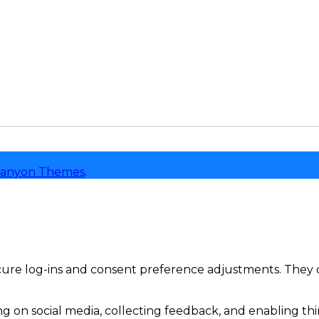
anyon Themes
.
secure log-ins and consent preference adjustments. They 
g on social media, collecting feedback, and enabling thir