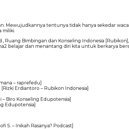
n. Mewujudkannya tentunya tidak hanya sekedar wacana d
miliki.
, Ruang Bimbingan dan Konseling Indonesia [Rubikon], B
2 belajar dan menantang diri kita untuk berkarya ber
mana – raprefedu]
Rizki Erdiantoro – Rubikon Indonesia]
i – Biro Konseling Edupotensia]
ing Edupotensia]
i S. – Inikah Rasanya? Podcast]