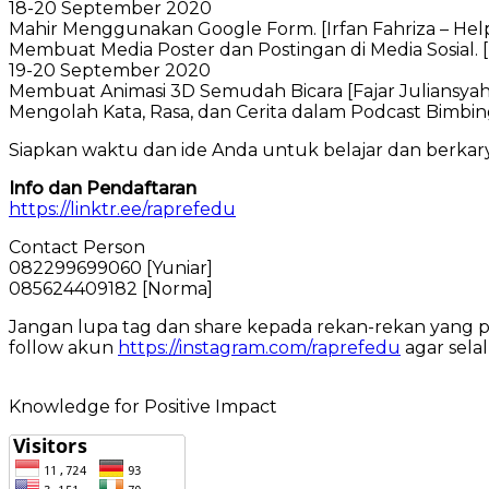
18-20 September 2020
Mahir Menggunakan Google Form. [Irfan Fahriza – Help
Membuat Media Poster dan Postingan di Media Sosial. [
19-20 September 2020
Membuat Animasi 3D Semudah Bicara [Fajar Juliansya
Mengolah Kata, Rasa, dan Cerita dalam Podcast Bimbin
Siapkan waktu dan ide Anda untuk belajar dan berkar
Info dan Pendaftaran
https://linktr.ee/raprefedu
Contact Person
082299699060 [Yuniar]
085624409182 [Norma]
Jangan lupa tag dan share kepada rekan-rekan yang per
follow akun
https://instagram.com/raprefedu
agar sela
Knowledge for Positive Impact