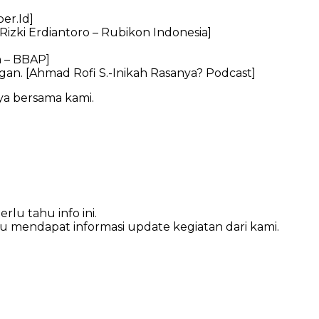
er.Id]
Rizki Erdiantoro – Rubikon Indonesia]
h – BBAP]
gan. [Ahmad Rofi S.-Inikah Rasanya? Podcast]
ya bersama kami.
lu tahu info ini.
lu mendapat informasi update kegiatan dari kami.