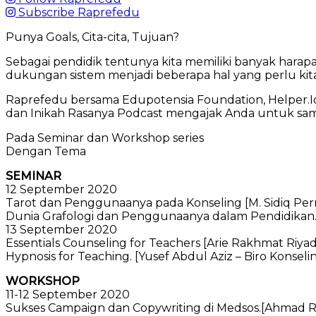
Subscribe Raprefedu
Punya Goals, Cita-cita, Tujuan?
Sebagai pendidik tentunya kita memiliki banyak harapa
dukungan sistem menjadi beberapa hal yang perlu kita 
Raprefedu bersama Edupotensia Foundation, Helper.Id.
dan Inikah Rasanya Podcast mengajak Anda untuk sama
Pada Seminar dan Workshop series
Dengan Tema
SEMINAR
12 September 2020
Tarot dan Penggunaanya pada Konseling [M. Sidiq Per
Dunia Grafologi dan Penggunaanya dalam Pendidikan. [
13 September 2020
Essentials Counseling for Teachers [Arie Rakhmat Riyad
Hypnosis for Teaching. [Yusef Abdul Aziz – Biro Konsel
WORKSHOP
11-12 September 2020
Sukses Campaign dan Copywriting di Medsos.[Ahmad Rof