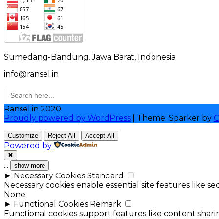
Sumedang-Bandung, Jawa Barat, Indonesia
info@ransel.in
Search
for:
Ransel.in 2020
Proudly powered by WordPress
|
Theme: Sparker by
C
Customize
Reject All
Accept All
Powered by
✖
...
show more
►
Necessary Cookies
Standard
Necessary cookies enable essential site features like 
None
►
Functional Cookies
Remark
Functional cookies support features like content sharin