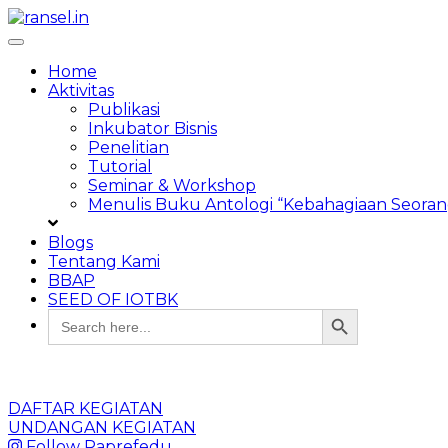
Skip
to
Toggle
content
navigation
Home
Aktivitas
Publikasi
Inkubator Bisnis
Penelitian
Tutorial
Seminar & Workshop
Menulis Buku Antologi “Kebahagiaan Seora
Blogs
Tentang Kami
BBAP
SEED OF IOTBK
Search Button
Search
for:
DAFTAR KEGIATAN
UNDANGAN KEGIATAN
Follow Raprefedu