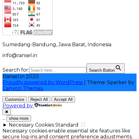
Sumedang-Bandung, Jawa Barat, Indonesia
info@ransel.in
Search for:
Search Button
Ransel.in 2020
Proudly powered by WordPress
|
Theme: Sparker by
Canyon Themes
.
Customize
Reject All
Accept All
Powered by
✖
...
show more
►
Necessary Cookies
Standard
Necessary cookies enable essential site features like
secure log-ins and consent preference adjustments.