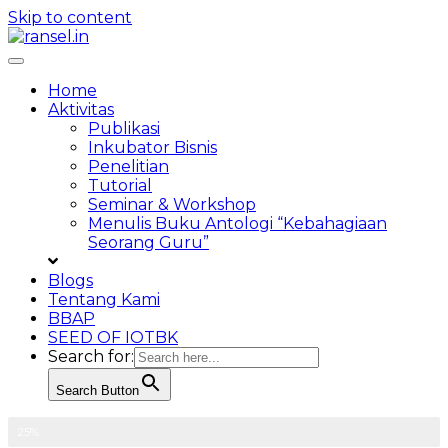
Skip to content
Toggle
navigation
Home
Aktivitas
Publikasi
Inkubator Bisnis
Penelitian
Tutorial
Seminar & Workshop
Menulis Buku Antologi “Kebahagiaan
Seorang Guru”
Blogs
Tentang Kami
BBAP
SEED OF IOTBK
Search for:
Search Button
Pelaksanaan Penelitian
25%