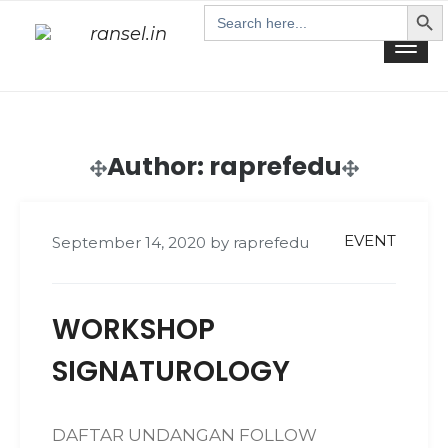
Search Butt
Skip
Search
for:
to
Togg
content
navi
Author:
raprefedu
Posts
EVENT
September 14, 2020
by
raprefedu
navigation
WORKSHOP
SIGNATUROLOGY
DAFTAR UNDANGAN FOLLOW