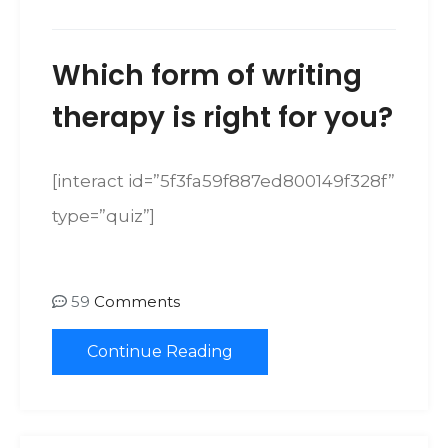
Which form of writing
therapy is right for you?
[interact id=”5f3fa59f887ed800149f328f”
type=”quiz”]
59
Comments
Continue Reading