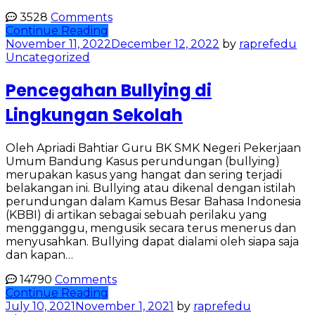
3528
Comments
Continue Reading
November 11, 2022
December 12, 2022
by
raprefedu
Uncategorized
Pencegahan Bullying di
Lingkungan Sekolah
Oleh Apriadi Bahtiar Guru BK SMK Negeri Pekerjaan
Umum Bandung Kasus perundungan (bullying)
merupakan kasus yang hangat dan sering terjadi
belakangan ini. Bullying atau dikenal dengan istilah
perundungan dalam Kamus Besar Bahasa Indonesia
(KBBI) di artikan sebagai sebuah perilaku yang
mengganggu, mengusik secara terus menerus dan
menyusahkan. Bullying dapat dialami oleh siapa saja
dan kapan…
14790
Comments
Continue Reading
July 10, 2021
November 1, 2021
by
raprefedu