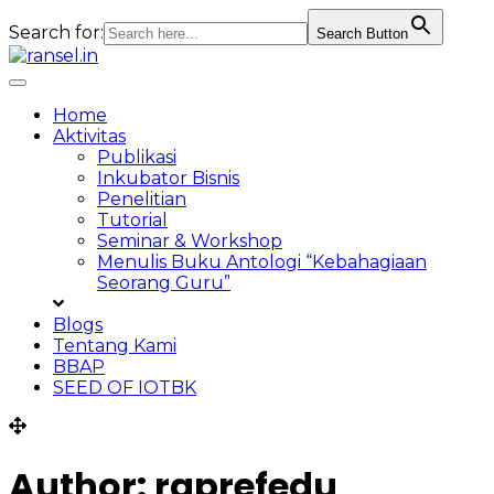
Search for:
Search Button
Skip
to
Toggle
content
navigation
Home
Aktivitas
Publikasi
Inkubator Bisnis
Penelitian
Tutorial
Seminar & Workshop
Menulis Buku Antologi “Kebahagiaan
Seorang Guru”
Blogs
Tentang Kami
BBAP
SEED OF IOTBK
Author:
raprefedu