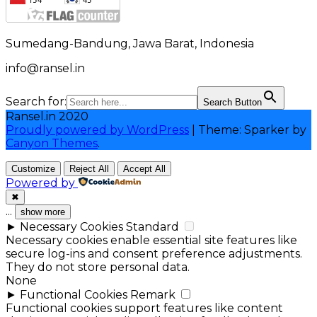
Sumedang-Bandung, Jawa Barat, Indonesia
info@ransel.in
Search for:
Search Button
Ransel.in 2020
Proudly powered by WordPress
|
Theme: Sparker by
Canyon Themes
.
Customize
Reject All
Accept All
Powered by
✖
...
show more
►
Necessary Cookies
Standard
Necessary cookies enable essential site features like
secure log-ins and consent preference adjustments.
They do not store personal data.
None
►
Functional Cookies
Remark
Functional cookies support features like content