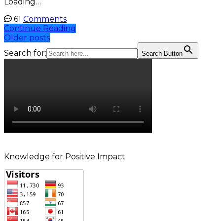
Loading…
61
Comments
Continue Reading
Posts
Older posts
Search for:
Search Button
navigation
Knowledge for Positive Impact