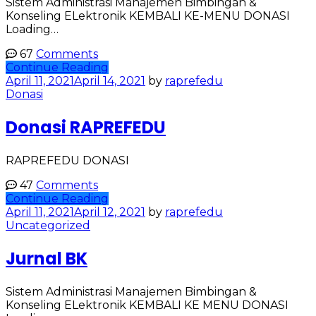
Sistem Administrasi Manajemen Bimbingan &
Konseling ELektronik KEMBALI KE-MENU DONASI
Loading…
67
Comments
Continue Reading
April 11, 2021
April 14, 2021
by
raprefedu
Donasi
Donasi RAPREFEDU
RAPREFEDU DONASI
47
Comments
Continue Reading
April 11, 2021
April 12, 2021
by
raprefedu
Uncategorized
Jurnal BK
Sistem Administrasi Manajemen Bimbingan &
Konseling ELektronik KEMBALI KE MENU DONASI