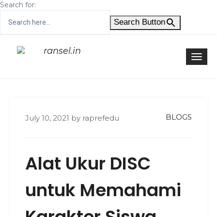
Search for:
Search Button
Skip
to
Togg
content
navi
BLOGS
July 10, 2021
by
raprefedu
Alat Ukur DISC
untuk Memahami
Karakter Siswa